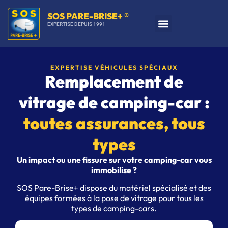
SOS PARE-BRISE+ ®
EXPERTISE DEPUIS 1991
Trouvez un centre
Nos services vitrage auto
Vitrage professionnel
0€ de franchise
Prix pare-brise
Conseils et guides
EXPERTISE VÉHICULES SPÉCIAUX
Remplacement de
vitrage de camping-car :
toutes assurances, tous
types
Un impact ou une fissure sur votre camping-car vous
immobilise ?
SOS Pare-Brise+ dispose du matériel spécialisé et des
équipes formées à la pose de vitrage pour tous les
types de camping-cars.