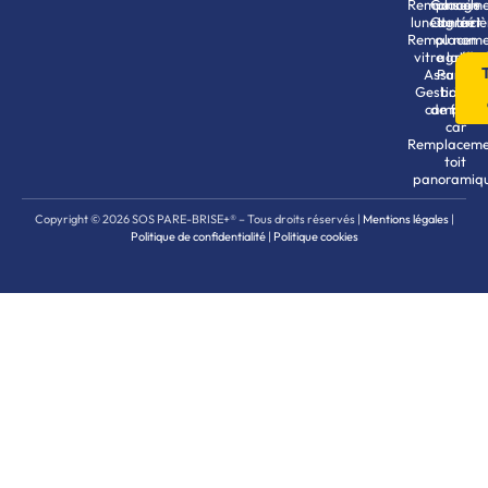
Remplaceme
Garage
conseils
lunette arri
Contact
agréé
Remplaceme
ou non
vitre latéra
agréé
Assureurs
Pare-
Gestionnai
brise
camping-
de flotte
car
Remplaceme
toit
panoramiq
Copyright © 2026 SOS PARE-BRISE+® – Tous droits réservés |
Mentions légales
|
Politique de confidentialité
|
Politique cookies