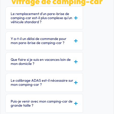
vitrage de camping-car
Prendre RDV
★
4,9
Fermé · Ouvre demain à 8h30
Le remplacement d'un pare-brise de
camping-car est-il plus complexe qu'un
véhicule standard ?
Y a-t-il un délai de commande pour
mon pare-brise de camping-car ?
Que faire si je suis en vacances loin de
mon domicile ?
Le calibrage ADAS est-il nécessaire sur
mon camping-car ?
Puis-je venir avec mon camping-car de
grande taille ?