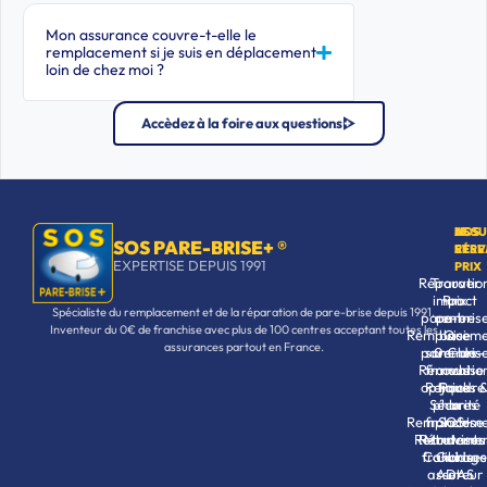
Mon assurance couvre-t-elle le
remplacement si je suis en déplacement
loin de chez moi ?
Accèdez à la foire aux questions
NOS
ASS
LE
SOS PARE-BRISE+ ®
SERV
ET
RÉSE
EXPERTISE DEPUIS 1991
PRIX
Réparatio
Trouver
impact
Prix
un
Spécialiste du remplacement et de la réparation de pare-brise depuis 1991.
pare-bris
centre
pare-
Inventeur du 0€ de franchise avec plus de 100 centres acceptant toutes les
Remplaceme
brise
Qui
assurances partout en France.
pare-bris
sommes-
0 € de
Rénovatio
franchise
nous
optiques 
Rejoindre
Pack
Sécurité
phares
la
Remplaceme
franchise
SOS+
Recruteme
Rétroviseu
Montants
franchises
Calibrage
Guide
assureur
ADAS
et