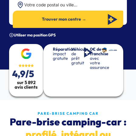
Trouver mon centre →
Utiliser ma position GPS
Réparation
Véhicule
0€ de
impact
de
franchise
gratuite
prêt
avec
gratuit
votre
assurance
4,9/5
sur 5 892
avis clients
PARE-BRISE CAMPING CAR
Pare-brise camping-car :
profilé, intégral ou